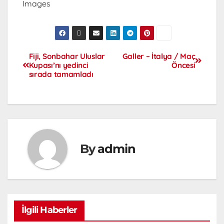
Images
Fiji, Sonbahar Uluslar
Galler – İtalya / Maç
Kupası’nı yedinci
Öncesi
sırada tamamladı
By
admin
İlgili Haberler