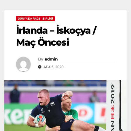
DÜNYA'DA RAGBI BIRLIĞI
İrlanda – İskoçya /
Maç Öncesi
By
admin
ARA 5, 2020