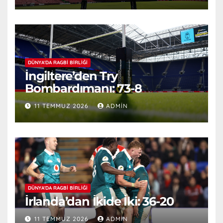
DÜNYA'DA RAGBI BIRLIĞI
İngiltere’den Try
Bombardımanı: 73-8
11 TEMMUZ 2026
ADMIN
DÜNYA'DA RAGBI BIRLIĞI
İrlanda’dan İkide İki: 36-20
11 TEMMUZ 2026
ADMIN