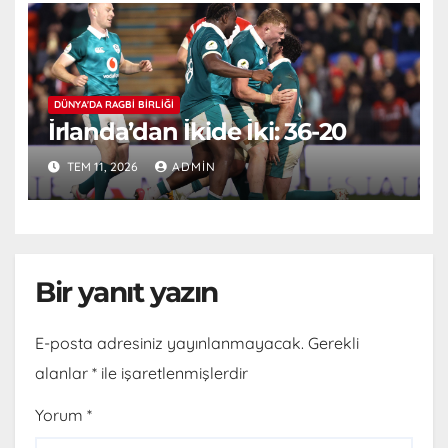
DÜNYA'DA RAGBI BIRLIĞI
İrlanda’dan İkide İki: 36-20
TEM 11, 2026
ADMIN
Bir yanıt yazın
E-posta adresiniz yayınlanmayacak.
Gerekli
alanlar
*
ile işaretlenmişlerdir
Yorum
*