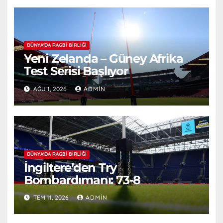
DÜNYA'DA RAGBI BIRLIĞI
Yeni Zelanda – Güney Afrika
Test Serisi Başlıyor
AĞU 1, 2026
ADMIN
DÜNYA'DA RAGBI BIRLIĞI
İngiltere’den Try
Bombardımanı: 73-8
TEM 11, 2026
ADMIN