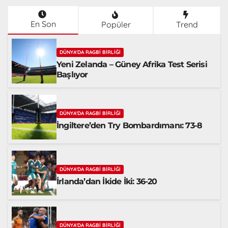
En Son
Popüler
Trend
DÜNYA'DA RAGBI BIRLIĞI
Yeni Zelanda – Güney Afrika Test Serisi
Başlıyor
DÜNYA'DA RAGBI BIRLIĞI
İngiltere’den Try Bombardımanı: 73-8
DÜNYA'DA RAGBI BIRLIĞI
İrlanda’dan İkide İki: 36-20
DÜNYA'DA RAGBI BIRLIĞI