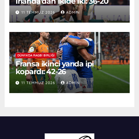
İrlanda’dan İkide İki: 36-20
11 TEMMUZ 2026
ADMIN
DÜNYA'DA RAGBI BIRLIĞI
Fransa ikinci yarıda ipi
kopardı: 42-26
11 TEMMUZ 2026
ADMIN