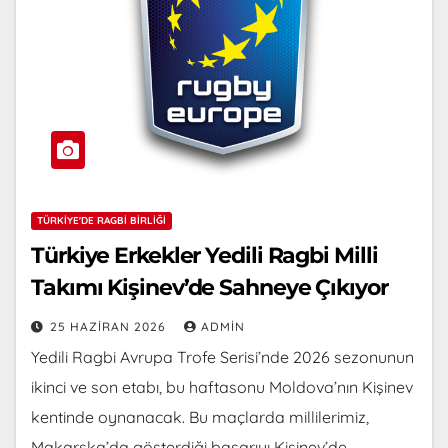
TÜRKIYE'DE RAGBI BIRLIĞI
Türkiye Erkekler Yedili Ragbi Milli
Takımı Kişinev’de Sahneye Çıkıyor
25 HAZIRAN 2026
ADMIN
Yedili Ragbi Avrupa Trofe Serisi’nde 2026 sezonunun
ikinci ve son etabı, bu haftasonu Moldova’nın Kişinev
kentinde oynanacak. Bu maçlarda millilerimiz,
Makarska’da gösterdiği başarıyı Kişinev’de