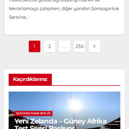
tekrarlamaya çalışırken, diğer yandan Şampiyonluk
Serisi’ne…
1
2
…
236
Kaçırdıklarınız
DÜNYA'DA RAGBI BIRLIĞI
Yeni Zelanda – Güney Afrika
Test Serisi Başlıyor