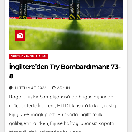
DÜNYA'DA RAGBI BIRLIĞI
İngiltere’den Try Bombardımanı: 73-
8
11 TEMMUZ 2026
ADMIN
Ragbi Uluslar Şampiyonası’nda bugün oynanan
mücadelede İngiltere, Hill Dickinson’da karşılaştığı
Fiji’yi 73-8 mağlup etti. Bu skorla İngiltere ilk
galibiyetini alırken, Fiji ise haftayı puansız kapattı.