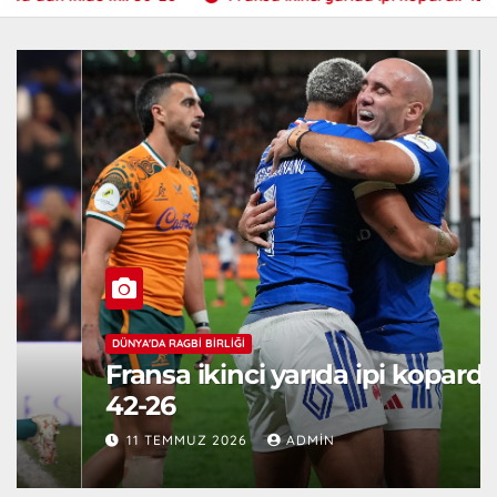
DÜNYA'DA RAGBI BIRLIĞI
Fransa ikinci yarıda ipi kopardı:
42-26
11 TEMMUZ 2026
ADMIN