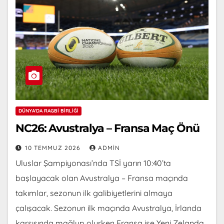
DÜNYA'DA RAGBI BIRLIĞI
NC26: Avustralya – Fransa Maç Önü
10 TEMMUZ 2026
ADMIN
Uluslar Şampiyonası’nda TSİ yarın 10:40’ta
başlayacak olan Avustralya – Fransa maçında
takımlar, sezonun ilk galibiyetlerini almaya
çalışacak. Sezonun ilk maçında Avustralya, İrlanda
karşısında mağlup olurken Fransa ise Yeni Zelanda