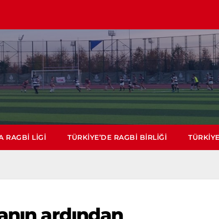
 RAGBI LIGI
TÜRKIYE’DE RAGBI BIRLIĞI
TÜRKIYE
tanın ardından