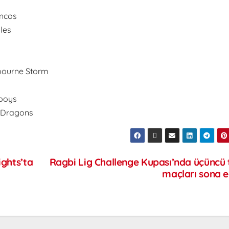
oncos
les
bourne Storm
wboys
a Dragons
ights’ta
Ragbi Lig Challenge Kupası’nda üçüncü 
maçları sona e