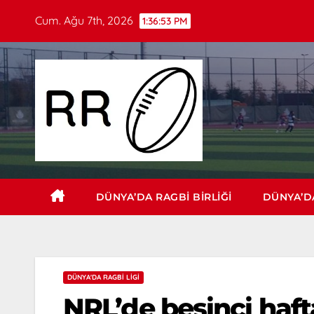
Cum. Ağu 7th, 2026
1:36:54 PM
DÜNYA’DA RAGBI BIRLIĞI
DÜNYA’DA
DÜNYA'DA RAGBI LIGI
NRL’de beşinci haf