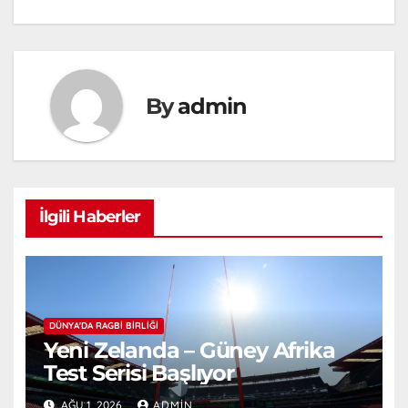
By
admin
İlgili Haberler
DÜNYA'DA RAGBI BIRLIĞI
Yeni Zelanda – Güney Afrika
Test Serisi Başlıyor
AĞU 1, 2026
ADMIN