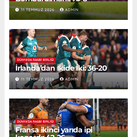
11 TEMMUZ 2026
ADMIN
DÜNYA'DA RAGBI BIRLIĞI
İrlanda’dan İkide İki: 36-20
11 TEMMUZ 2026
ADMIN
DÜNYA'DA RAGBI BIRLIĞI
Fransa ikinci yarıda ipi