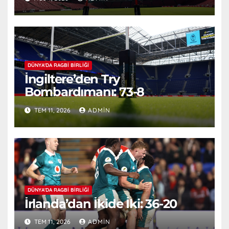
DÜNYA'DA RAGBI BIRLIĞI
İngiltere’den Try
Bombardımanı: 73-8
TEM 11, 2026
ADMIN
DÜNYA'DA RAGBI BIRLIĞI
İrlanda’dan İkide İki: 36-20
TEM 11, 2026
ADMIN