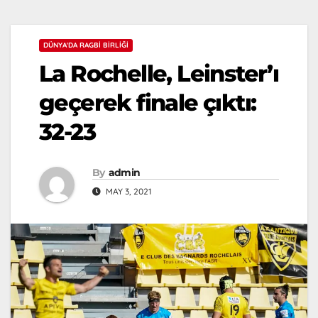
DÜNYA'DA RAGBI BIRLIĞI
La Rochelle, Leinster’ı
geçerek finale çıktı:
32-23
By
admin
MAY 3, 2021