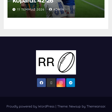
kopardı: 42-26
11 TEMMUZ 2026
ADMIN
Proudly powered by WordPress
|
Theme: Newsup by
Themeansar
.