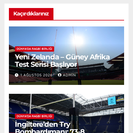
Kaçırdıklarınız
DÜNYA'DA RAGBI BIRLIĞI
Yeni Zelanda – Güney Afrika
Test Serisi Başlıyor
1 AĞUSTOS 2026
ADMIN
DÜNYA'DA RAGBI BIRLIĞI
İngiltere’den Try
Bombardımanı: 73-8