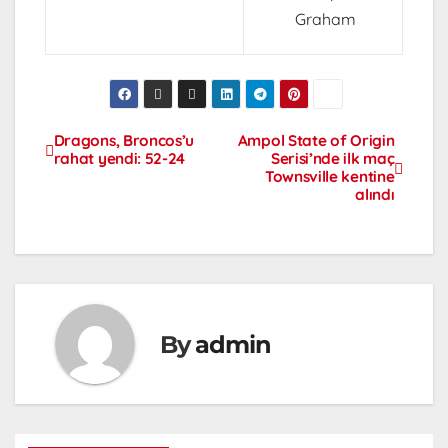
Graham
Dragons, Broncos’u
Ampol State of Origin
rahat yendi: 52-24
Serisi’nde ilk maç
Townsville kentine
alındı
By
admin