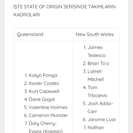
İŞTE STATE OF ORIGIN SERİSİNDE TAKIMLARIN
KADROLARI
Queensland
New South Wales
James
Tedesco
Brian To’o
Latrell
Kalyn Ponga
Mitchell
Xavier Coates
Tom
Kurt Capewell
Trbojevic
Dane Gagai
Josh Addo-
Valentine Holmes
Carr
Cameron Munster
Jarome Luai
Daly Cherry-
Nathan
Evans (Kaptan)