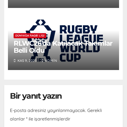
DÜNYA'DA RAGBI LIGI
RLWC26’da Katılacak Takımlar
Belli Oldu
KAS 9, 2025
ADMIN
Bir yanıt yazın
E-posta adresiniz yayınlanmayacak.
Gerekli
alanlar
*
ile işaretlenmişlerdir