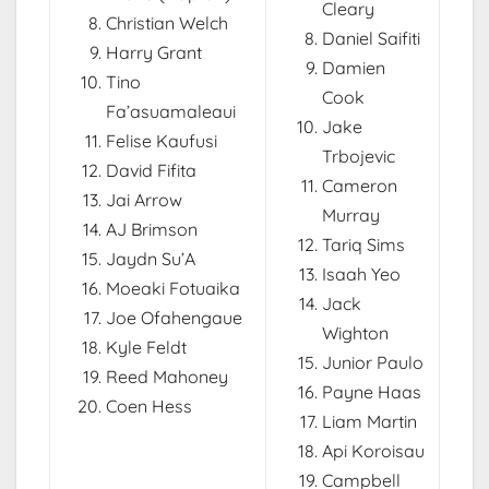
Cleary
Christian Welch
Daniel Saifiti
Harry Grant
Damien
Tino
Cook
Fa’asuamaleaui
Jake
Felise Kaufusi
Trbojevic
David Fifita
Cameron
Jai Arrow
Murray
AJ Brimson
Tariq Sims
Jaydn Su’A
Isaah Yeo
Moeaki Fotuaika
Jack
Joe Ofahengaue
Wighton
Kyle Feldt
Junior Paulo
Reed Mahoney
Payne Haas
Coen Hess
Liam Martin
Api Koroisau
Campbell