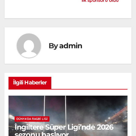
ilk sponsoru oldu
By
admin
İlgili Haberler
DÜNYA'DA RAGBI LIGI
İngiltere Süper Ligi’nde 2026
sezonu başlıyor