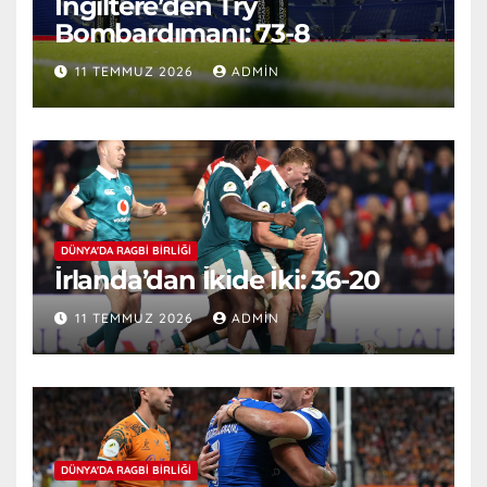
İngiltere’den Try
Bombardımanı: 73-8
11 TEMMUZ 2026
ADMIN
DÜNYA'DA RAGBI BIRLIĞI
İrlanda’dan İkide İki: 36-20
11 TEMMUZ 2026
ADMIN
DÜNYA'DA RAGBI BIRLIĞI