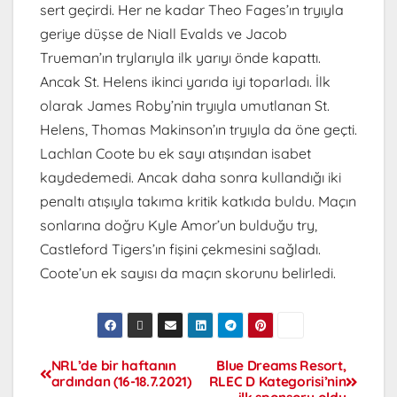
sert geçirdi. Her ne kadar Theo Fages’ın tryıyla
geriye düşse de Niall Evalds ve Jacob
Trueman’ın trylarıyla ilk yarıyı önde kapattı.
Ancak St. Helens ikinci yarıda iyi toparladı. İlk
olarak James Roby’nin tryıyla umutlanan St.
Helens, Thomas Makinson’ın tryıyla da öne geçti.
Lachlan Coote bu ek sayı atışından isabet
kaydedemedi. Ancak daha sonra kullandığı iki
penaltı atışıyla takıma kritik katkıda buldu. Maçın
sonlarına doğru Kyle Amor’un bulduğu try,
Castleford Tigers’ın fişini çekmesini sağladı.
Coote’un ek sayısı da maçın skorunu belirledi.
NRL’de bir haftanın
Blue Dreams Resort,
ardından (16-18.7.2021)
RLEC D Kategorisi’nin