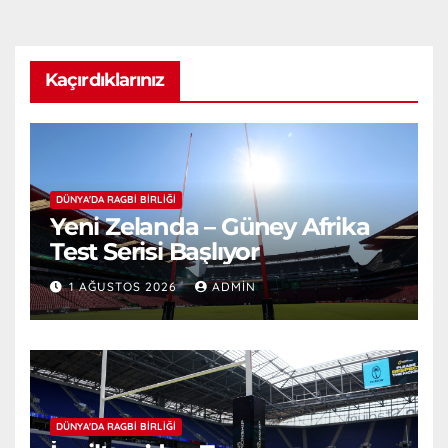
Kaçırdıklarınız
DÜNYA'DA RAGBI BIRLIĞI
Yeni Zelanda – Güney Afrika
Test Serisi Başlıyor
1 AĞUSTOS 2026
ADMIN
DÜNYA'DA RAGBI BIRLIĞI