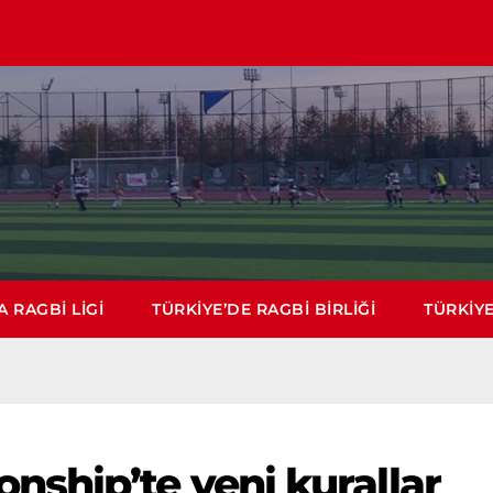
 RAGBI LIGI
TÜRKIYE’DE RAGBI BIRLIĞI
TÜRKIYE
ship’te yeni kurallar