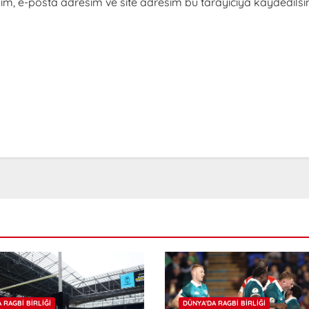
m, e-posta adresim ve site adresim bu tarayıcıya kaydedilsin
 RAGBI BIRLIĞI
DÜNYA'DA RAGBI BIRLIĞI