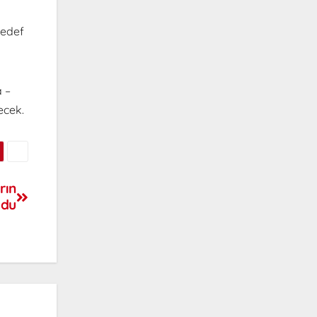
hedef
 –
ecek.
rın
ldu