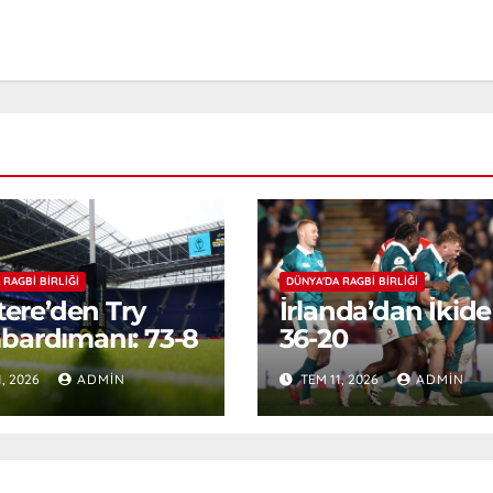
 RAGBI BIRLIĞI
DÜNYA'DA RAGBI BIRLIĞI
ltere’den Try
İrlanda’dan İkide 
ardımanı: 73-8
36-20
1, 2026
ADMIN
TEM 11, 2026
ADMIN