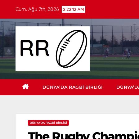
Cum. Ağu 7th, 2026
2:22:14 AM
DÜNYA’DA RAGBI BIRLIĞI
DÜNYA’DA
DÜNYA'DA RAGBI BIRLIĞI
The Rugby Champion