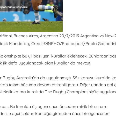
itani, Buenos Aires, Argentina 20/7/2019 Argentina vs New 
attack Mandatory Credit ©INPHO/Photosport/Pablo Gasparin
ship’te bu yıl bazı yeni kurallar eklenecek. Bunlardan bazı
k ilk defa uygulanacak olan kurallar da mevcut.
r Rugby Australia’da da uygulanmıştı. Söz konusu kuralda k
e atan takım hücuma devam ettirebiliyordu. Diğer yandan gol çi
 kişi eksik kalma kuralı da The Rugby Championship’te uygula
aması. Bu kuralda üç oyuncunun önceden minik bir scrum
lda ise oyuncuların kontağa girmeden önce bir oyuncunun