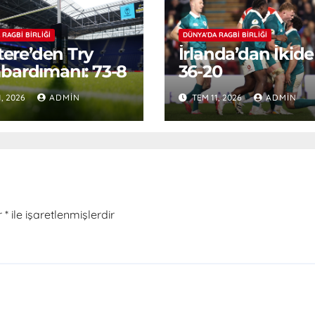
 RAGBI BIRLIĞI
DÜNYA'DA RAGBI BIRLIĞI
ltere’den Try
İrlanda’dan İkide 
ardımanı: 73-8
36-20
1, 2026
ADMIN
TEM 11, 2026
ADMIN
r
*
ile işaretlenmişlerdir