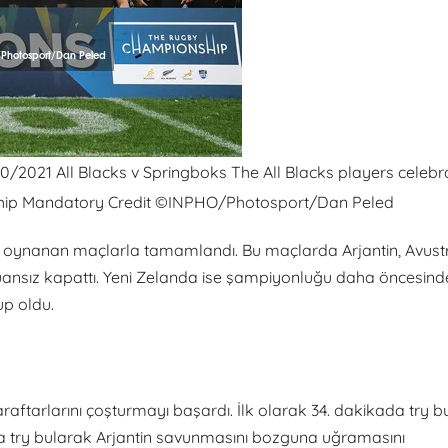
/2021 All Blacks v Springboks The All Blacks players celebr
hip Mandatory Credit ©INPHO/Photosport/Dan Peled
oynanan maçlarla tamamlandı. Bu maçlarda Arjantin, Avust
nsız kapattı. Yeni Zelanda ise şampiyonluğu daha öncesind
p oldu.
ftarlarını çoşturmayı başardı. İlk olarak 34. dakikada try b
a try bularak Arjantin savunmasını bozguna uğramasını