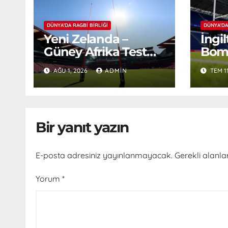
DÜNYA'DA RAGBI BIRLIĞI
DÜNYA'DA
Yeni Zelanda –
İngi
Güney Afrika Test
Bomb
Serisi Başlıyor
AĞU 1, 2026
ADMIN
TEM 1
Bir yanıt yazın
E-posta adresiniz yayınlanmayacak.
Gerekli alanla
Yorum
*