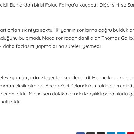
eldi. Bunlardan birisi Folau Fainga’a kaydetti. Diğerisini ise S
rt onları sıkıntıya soktu. İlk yarının sonlarına doğru bulduklar
e umduğunu bulamadı. Maça sonradan dahil olan Thomas Gallo,
cak daha fazlasını yapmalarına süreleri yetmedi.
evizyon başında izleyenleri keyiflendirdi. Her ne kadar ek sa
zaman eksik olmadı. Ancak Yeni Zelanda’nın rakibe gereğind
engel oldu. Maçın son dakikalarında karşılıklı penaltılarla ge
naltı oldu.