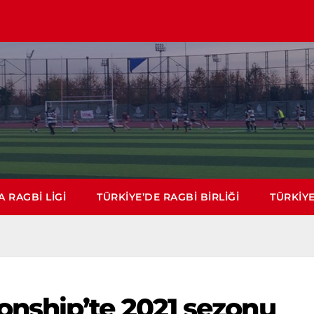
 RAGBI LIGI
TÜRKIYE’DE RAGBI BIRLIĞI
TÜRKIYE
nship’te 2021 sezonu