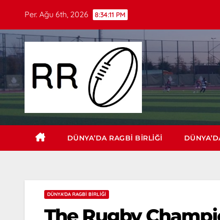
Per. Ağu 6th, 2026
8:34:12 PM
DÜNYA’DA RAGBI BIRLIĞI
DÜNYA’DA
DÜNYA'DA RAGBI BIRLIĞI
The Rugby Champio