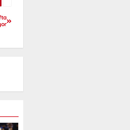
fta
yor