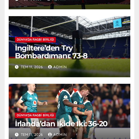
DÜNYA'DA RAGBI BIRLIĞI
İngiltere’den Try
Bombardımanı: 73-8
TEM 11, 2026
ADMIN
DÜNYA'DA RAGBI BIRLIĞI
İrlanda’dan İkide İki: 36-20
TEM 11, 2026
ADMIN