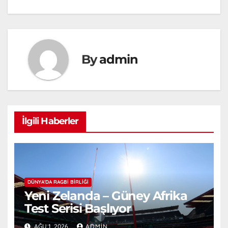
By
admin
İlgili Haberler
DÜNYA'DA RAGBI BIRLIĞI
Yeni Zelanda – Güney Afrika
Test Serisi Başlıyor
AĞU 1, 2026
ADMIN