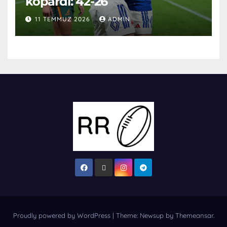
kopardı: 42-26
11 TEMMUZ 2026
ADMIN
Proudly powered by WordPress
|
Theme: Newsup by
Themeansar
.