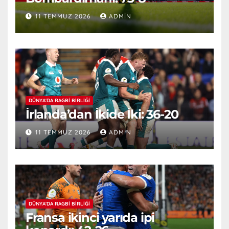
11 TEMMUZ 2026
ADMIN
DÜNYA'DA RAGBI BIRLIĞI
İrlanda’dan İkide İki: 36-20
11 TEMMUZ 2026
ADMIN
DÜNYA'DA RAGBI BIRLIĞI
Fransa ikinci yarıda ipi