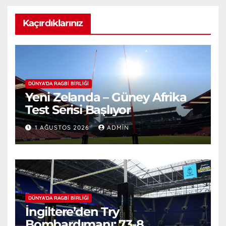
Kaçırdıklarınız
DÜNYA'DA RAGBI BIRLIĞI
Yeni Zelanda – Güney Afrika
Test Serisi Başlıyor
1 AĞUSTOS 2026
ADMIN
DÜNYA'DA RAGBI BIRLIĞI
İngiltere’den Try
Bombardımanı: 73-8