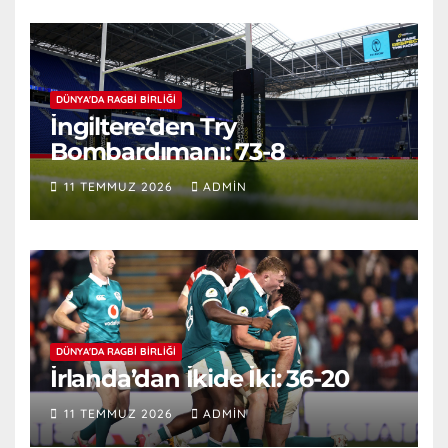
DÜNYA'DA RAGBI BIRLIĞI
İngiltere’den Try
Bombardımanı: 73-8
11 TEMMUZ 2026
ADMIN
DÜNYA'DA RAGBI BIRLIĞI
İrlanda’dan İkide İki: 36-20
11 TEMMUZ 2026
ADMIN