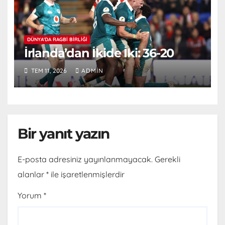
DÜNYA'DA RAGBI BIRLIĞI
İrlanda’dan İkide İki: 36-20
TEM 11, 2026
ADMIN
Bir yanıt yazın
E-posta adresiniz yayınlanmayacak.
Gerekli
alanlar
*
ile işaretlenmişlerdir
Yorum
*