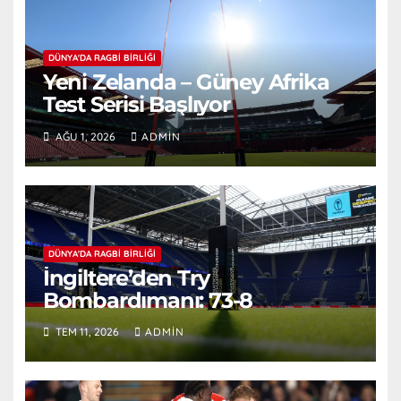
DÜNYA'DA RAGBI BIRLIĞI
Yeni Zelanda – Güney Afrika
Test Serisi Başlıyor
AĞU 1, 2026
ADMIN
DÜNYA'DA RAGBI BIRLIĞI
İngiltere’den Try
Bombardımanı: 73-8
TEM 11, 2026
ADMIN