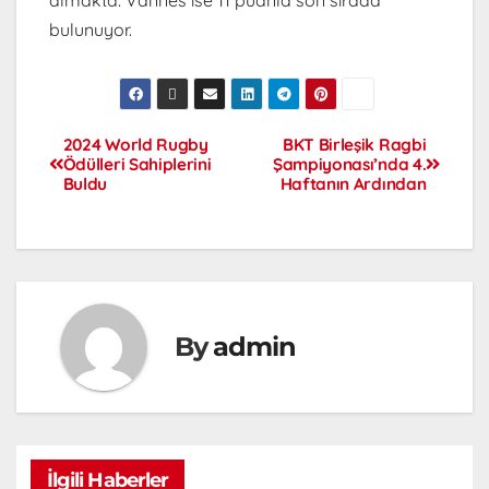
almakta. Vannes ise 11 puanla son sırada
bulunuyor.
2024 World Rugby
BKT Birleşik Ragbi
Ödülleri Sahiplerini
Şampiyonası’nda 4.
Buldu
Haftanın Ardından
By
admin
İlgili Haberler