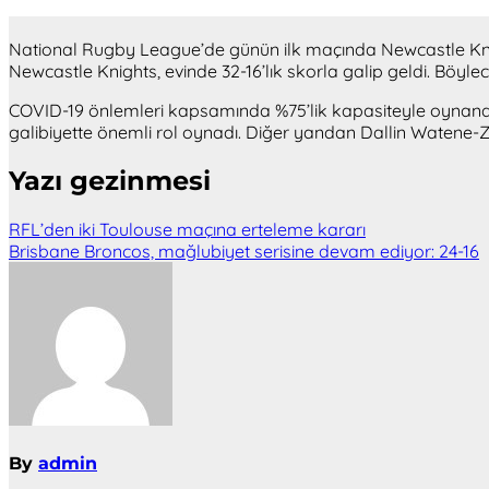
National Rugby League’de günün ilk maçında Newcastle Kn
Newcastle Knights, evinde 32-16’lık skorla galip geldi. Böyle
COVID-19 önlemleri kapsamında %75’lik kapasiteyle oynanan maç
galibiyette önemli rol oynadı. Diğer yandan Dallin Watene-Zele
Yazı gezinmesi
RFL’den iki Toulouse maçına erteleme kararı
Brisbane Broncos, mağlubiyet serisine devam ediyor: 24-16
By
admin