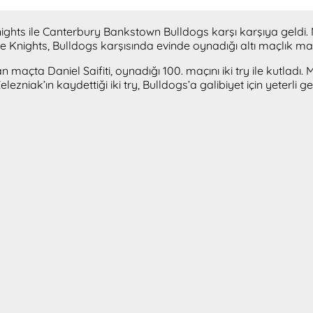
ights ile Canterbury Bankstown Bulldogs karşı karşıya ge
ce Knights, Bulldogs karşısında evinde oynadığı altı maçlık mağ
ta Daniel Saifiti, oynadığı 100. maçını iki try ile kutladı. Maç
zniak’ın kaydettiği iki try, Bulldogs’a galibiyet için yeterli g