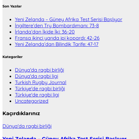
Son Yazılar
Yeni Zelanda – Güney Afrika Test Serisi Başlıyor
İngiltere’den Try Bombardımanı: 73-8
İrlanda’dan İkide İki: 36-20
Fransa ikinci yarıda ipi kopardı: 42-26
Yeni Zelanda’dan Bilindik Tarife: 47-17
Kategoriler
Dünya'da ragbi birliği
Dünya'da ragbi ligi
Turkish Rugby Journal
Türkiye'de ragbi birliği
Türkiye'de ragbi ligi
Uncategorized
Kaçırdıklarınız
Dünya'da ragbi birliği
Yeni Zelanda – Güney Afrika Test Serisi Başlıyor