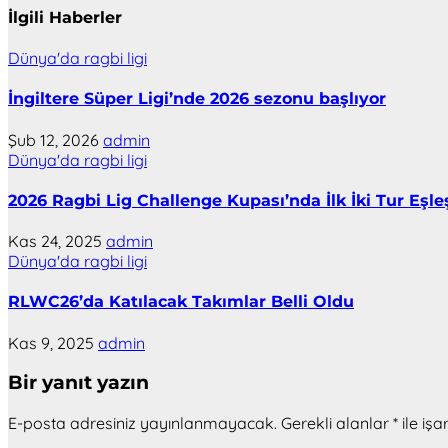
İlgili Haberler
Dünya'da ragbi ligi
İngiltere Süper Ligi’nde 2026 sezonu başlıyor
Şub 12, 2026
admin
Dünya'da ragbi ligi
2026 Ragbi Lig Challenge Kupası’nda İlk İki Tur Eşle
Kas 24, 2025
admin
Dünya'da ragbi ligi
RLWC26’da Katılacak Takımlar Belli Oldu
Kas 9, 2025
admin
Bir yanıt yazın
E-posta adresiniz yayınlanmayacak.
Gerekli alanlar
*
ile işa