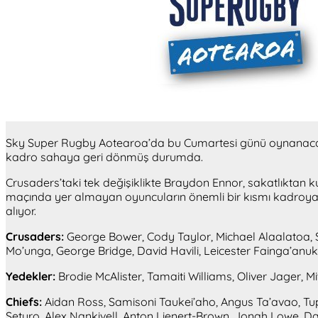
Sky Super Rugby Aotearoa’da bu Cumartesi günü oynanacak fin
kadro sahaya geri dönmüş durumda.
Crusaders’taki tek değişiklikte Braydon Ennor, sakatlıktan 
maçında yer almayan oyuncuların önemli bir kısmı kadroya 
alıyor.
Crusaders:
George Bower, Cody Taylor, Michael Alaalatoa, Sc
Mo’unga, George Bridge, David Havili, Leicester Fainga’anuk
Yedekler:
Brodie McAlister, Tamaiti Williams, Oliver Jager,
Chiefs:
Aidan Ross, Samisoni Taukei’aho, Angus Ta’avao, Tu
Seturo, Alex Nankivell, Anton Lienert-Brown, Jonah Lowe, 