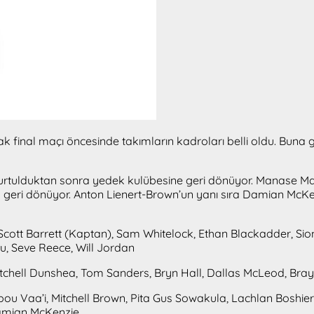
al maçı öncesinde takımların kadroları belli oldu. Buna göre 
kurtulduktan sonra yedek kulübesine geri dönüyor. Manase Mat
geri dönüyor. Anton Lienert-Brown’un yanı sıra Damian McKen
ott Barrett (Kaptan), Sam Whitelock, Ethan Blackadder, Sione
u, Seve Reece, Will Jordan
 Mitchell Dunshea, Tom Sanders, Bryn Hall, Dallas McLeod, Br
pou Vaa’i, Mitchell Brown, Pita Gus Sowakula, Lachlan Boshie
Damian McKenzie