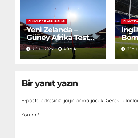
DÜNYA'DA RAGBI BIRLIĞI
DÜNYA'DA
Yeni Zelanda –
İngi
Güney Afrika Test
Bomb
Serisi Başlıyor
AĞU 1, 2026
ADMIN
TEM 1
Bir yanıt yazın
E-posta adresiniz yayınlanmayacak.
Gerekli alanla
Yorum
*