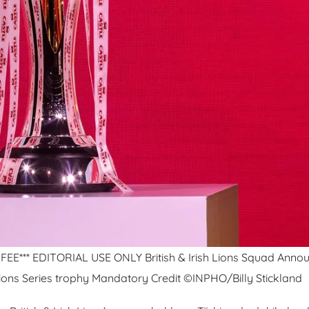
** EDITORIAL USE ONLY British & Irish Lions Squad Anno
ions Series trophy Mandatory Credit ©INPHO/Billy Stickland