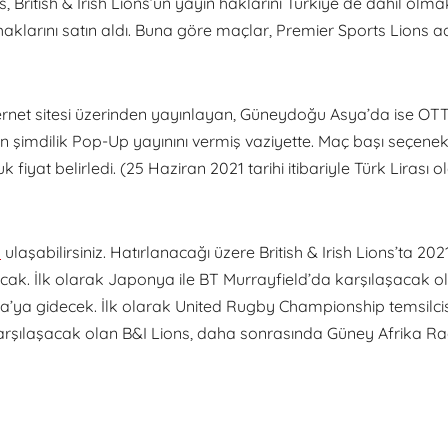
s, British & Irish Lions’un yayın haklarını Türkiye de dahil olma
haklarını satın aldı. Buna göre maçlar, Premier Sports Lions ad
ternet sitesi üzerinden yayınlayan, Güneydoğu Asya’da ise OT
n şimdilik Pop-Up yayınını vermiş vaziyette. Maç başı seçene
fiyat belirledi. (25 Haziran 2021 tarihi itibariyle Türk Lirası o
n
ulaşabilirsiniz. Hatırlanacağı üzere British & Irish Lions’ta 2021
cak. İlk olarak Japonya ile BT Murrayfield’da karşılaşacak o
ika’ya gidecek. İlk olarak United Rugby Championship temsilcis
 karşılaşacak olan B&I Lions, daha sonrasında Güney Afrika Ra