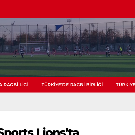
 RAGBI LIGI
TÜRKIYE’DE RAGBI BIRLIĞI
TÜRKIYE
Sports Lions’ta