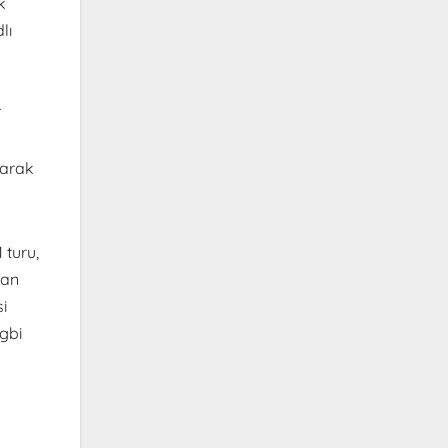
k
lı
T
k
larak
 turu,
lan
i
gbi