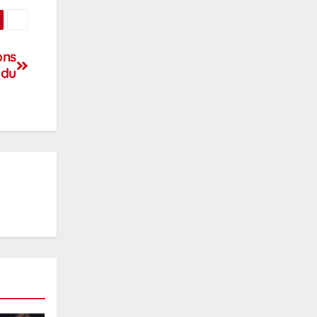
ons
ldu