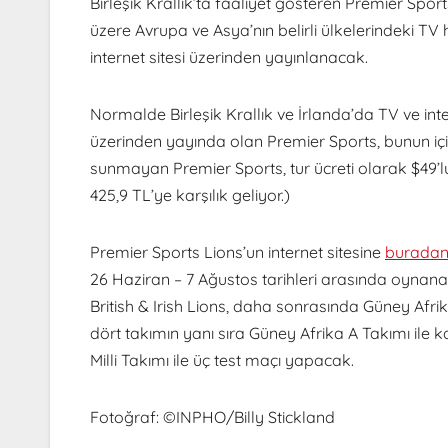
Birleşik Krallık’ta faaliyet gösteren Premier Sport
üzere Avrupa ve Asya’nın belirli ülkelerindeki TV 
internet sitesi üzerinden yayınlanacak.
Normalde Birleşik Krallık ve İrlanda’da TV ve in
üzerinden yayında olan Premier Sports, bunun içi
sunmayan Premier Sports, tur ücreti olarak $49’luk 
425,9 TL’ye karşılık geliyor.)
Premier Sports Lions’un internet sitesine
burada
26 Haziran – 7 Ağustos tarihleri arasında oynana
British & Irish Lions, daha sonrasında Güney Afr
dört takımın yanı sıra Güney Afrika A Takımı ile
Milli Takımı ile üç test maçı yapacak.
Fotoğraf: ©INPHO/Billy Stickland