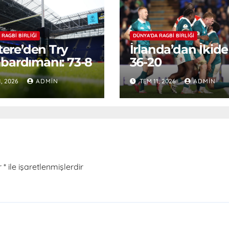
 RAGBI BIRLIĞI
DÜNYA'DA RAGBI BIRLIĞI
ltere’den Try
İrlanda’dan İkide 
ardımanı: 73-8
36-20
1, 2026
ADMIN
TEM 11, 2026
ADMIN
r
*
ile işaretlenmişlerdir