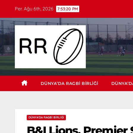
Per. Ağu 6th, 2026
7:53:22 PM
DÜNYA’DA RAGBI BIRLIĞI
DÜNYA’DA
DÜNYA'DA RAGBI BIRLIĞI
B&I Lions, Premier 