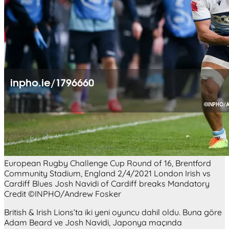
European Rugby Challenge Cup Round of 16, Brentford
Community Stadium, England 2/4/2021 London Irish vs
Cardiff Blues Josh Navidi of Cardiff breaks Mandatory
Credit ©INPHO/Andrew Fosker
British & Irish Lions’ta iki yeni oyuncu dahil oldu. Buna göre
Adam Beard ve Josh Navidi, Japonya maçında