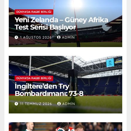
DÜNYA'DA RAGBI BIRLIĞI
Yeni Zelanda – Güney Afrika
Test Serisi Başlıyor
1 AĞUSTOS 2026
ADMIN
DÜNYA'DA RAGBI BIRLIĞI
İngiltere’den Try
Bombardımanı: 73-8
11 TEMMUZ 2026
ADMIN