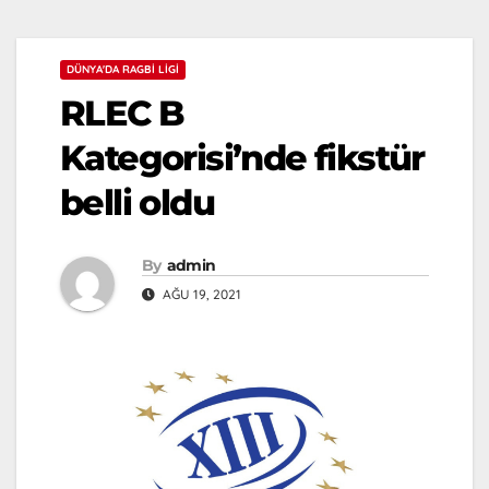
DÜNYA'DA RAGBI LIGI
RLEC B
Kategorisi’nde fikstür
belli oldu
By
admin
AĞU 19, 2021