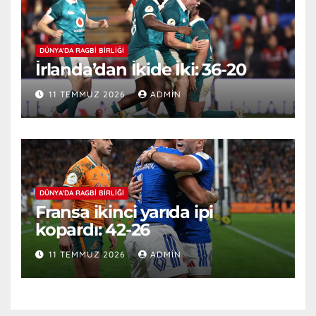
DÜNYA'DA RAGBI BIRLIĞI
İrlanda’dan İkide İki: 36-20
11 TEMMUZ 2026
ADMIN
DÜNYA'DA RAGBI BIRLIĞI
Fransa ikinci yarıda ipi
kopardı: 42-26
11 TEMMUZ 2026
ADMIN